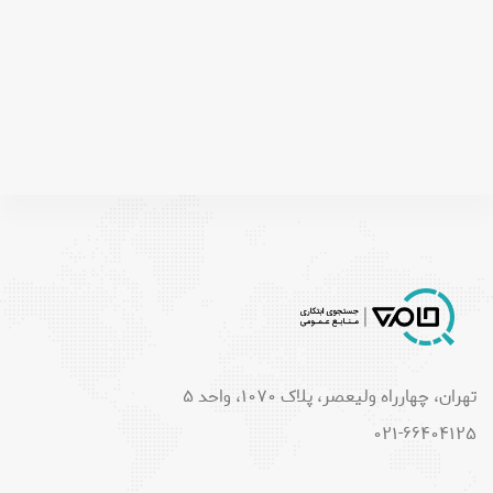
تهران، چهارراه ولیعصر، پلاک 1070، واحد 5
021-66404125