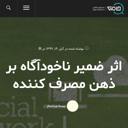
نوشته شده در
آبان 14, 1396
در
BI
اثر ضمیر ناخودآگاه بر
ذهن مصرف کننده
توسط ویراستار