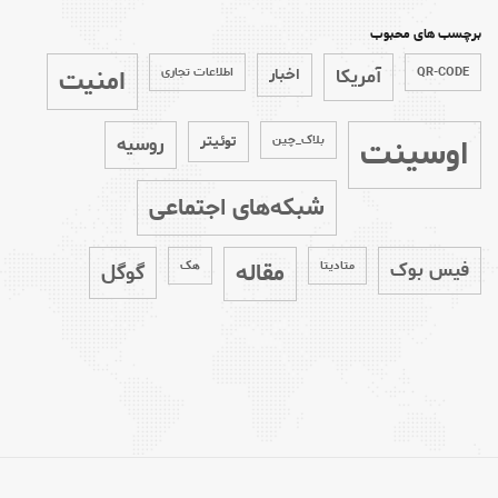
برچسب های محبوب
امنیت
QR-CODE
آمریکا
اخبار
اطلاعات تجاری
اوسینت
بلاک_چین
توئیتر
روسیه
شبکه‌های اجتماعی
مقاله
فیس بوک
متادیتا
هک
گوگل