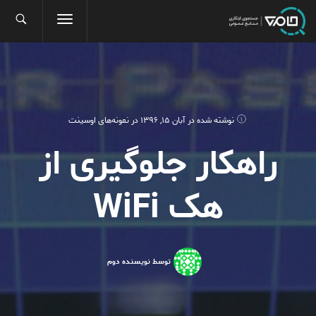
نوشته شده در
آبان 15, 1396
در
نمونه‌های اوسینت
راهکار جلوگیری از
هک WiFi
توسط نویسنده دوم