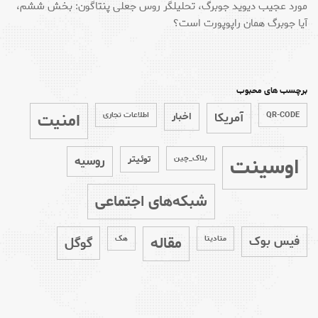
مورد عجیب دیوید جوبرگ، تحلیلگر روس جعلی پنتاگون: بخش ششم،
آیا جوبرگ همان راپوپورت است؟
برچسب های محبوب
امنیت
QR-CODE
آمریکا
اخبار
اطلاعات تجاری
اوسینت
بلاک_چین
توئیتر
روسیه
شبکه‌های اجتماعی
مقاله
فیس بوک
متادیتا
هک
گوگل