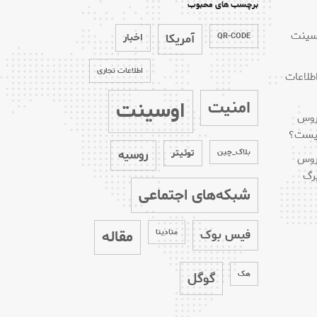
برچسب های محبوب
وسینت
QR-CODE
آمریکا
اخبار
اطلاعات تجاری
طلاعات
اوسینت
امنیت
 روس
کیست؟
بلاک_چین
توئیتر
روسیه
 روس
رگ
شبکه‌های اجتماعی
مقاله
فیس بوک
متادیتا
هک
گوگل