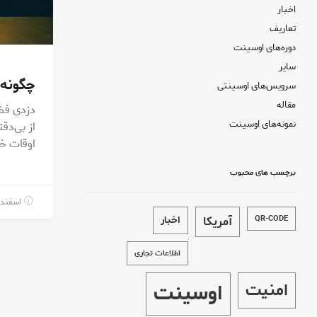
اخبار
تعاریف
دوره‌های اوسینت
سایر
چگونه 
سرویس‌های اوسینتی
مقاله
دزدی فض
نمونه‌های اوسینت
از بی‌دق
اوقات خو
برچسب های محبوب
اسفند 20, 396
QR-CODE
آمریکا
اخبار
اطلاعات تجاری
اوسینت
امنیت