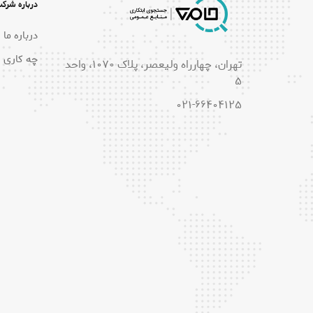
درباره شرک
درباره ما
چه کاری 
تهران، چهارراه ولیعصر، پلاک 1070، واحد
5
021-66404125