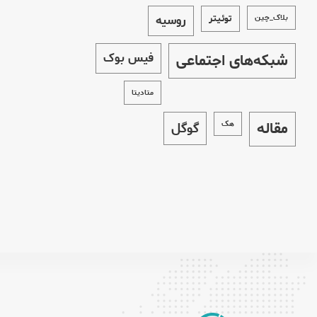
بلاک_چین
توئیتر
روسیه
شبکه‌های اجتماعی
فیس بوک
متادیتا
مقاله
هک
گوگل