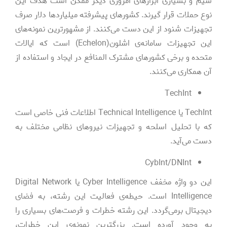
سیم و بسیاری ابزارهای امروزی دیگر ممکن است هدف این
نوع حملات قرار گیرند. کشورهای پیشرفته میلیاردها دلار صرف
تجهیزات شنود از این دست می‌کنند. از مشهورترین نمونه‌های
این تجهیزات سامانه‌ی اشلون(Echelon) است که ایالات
متحده و برخی کشورهای مشترک المنافع در ایجاد و استفاده از
آن همکاری می‌کنند.
TechInt
TechInt یا Technical Intelligence اطلاعات فنی خاصی است
که با تحلیل اسلحه و تجهیزات نیروهای نظامی مختلف به
دست می‌آید.
CybInt/DNInt
این دو واژه مخفف Cyber Intelligence یا Digital Network
Intelligence است. حیطه‌ی فعالیت این رشته، به فضای
دیجیتال برمی‌گردد. این رشته خطرات و فرصت‌های بسیاری را
به وجود آورده است. بزرگترین نمونه‌ی این خطرات،