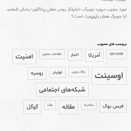
مورد عجیب دیوید جوبرگ، تحلیلگر روس جعلی پنتاگون: بخش ششم،
آیا جوبرگ همان راپوپورت است؟
برچسب های محبوب
امنیت
QR-CODE
آمریکا
اخبار
اطلاعات تجاری
اوسینت
بلاک_چین
توئیتر
روسیه
شبکه‌های اجتماعی
مقاله
فیس بوک
متادیتا
هک
گوگل