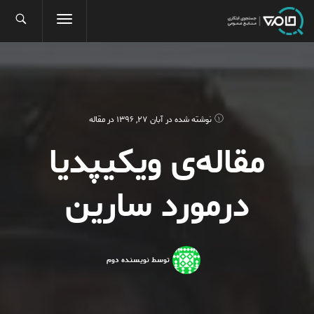
نوشته شده در
آبان 27, 1396
در
مقاله
مقاله­‌ی ویکیپدیا
درمورد سارین
توسط نویسنده دوم