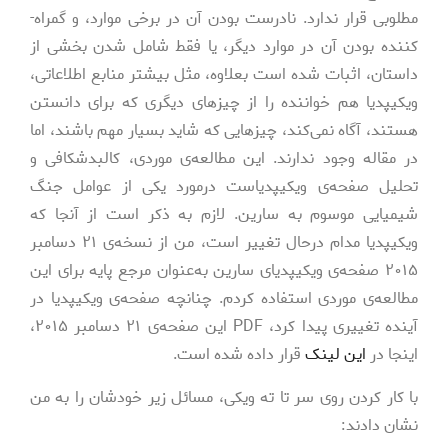
مطلوبی قرار ندارد. نادرست بودن آن در برخی موارد، و گمراه‌­
کننده بودن آن در موارد دیگر، یا فقط شامل شدن بخشی از
داستان، اثبات شده است بعلاوه، مثل بیشتر منابع اطلاعاتی،
ویکیپدیا هم خواننده را از چیزهای دیگری که برای دانستن
هستند، آگاه نمی‌کند، چیزهایی که شاید بسیار مهم باشند، اما
در مقاله وجود ندارند. این مطالعه‌­ی موردی، کالبدشکافی و
تحلیل صفحه‌­ی ویکیپدیاست درمورد یکی از عوامل جنگ
شیمیایی موسوم به سارین. لازم به ذکر است از آنجا که
ویکیپدیا مدام درحال تغییر است، من از نسخه­‌ی ۲۱ دسامبر
۲۰۱۵ صفحه­‌ی ویکیپدیای سارین به‌عنوان مرجع پایه برای این
مطالعه‌­ی موردی استفاده کردم. چنانچه صفحه‌­ی ویکیپدیا در
آینده تغییری پیدا کرد، PDF این صفحه­‌ی ۲۱ دسامبر ۲۰۱۵،
اینجا در
این لینک
قرار داده شده است.
با کار کردن روی سر تا ته ویکی، مسائل زیر خودشان را به من
نشان دادند: