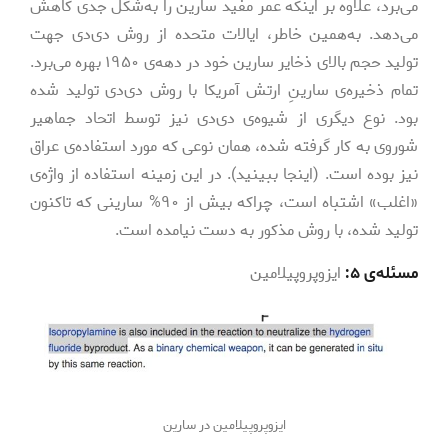
می‌­برد، علاوه­ بر اینکه عمر مفید سارین را به‌­شکل جدی کاهش
می‌­دهد. به‌همین خاطر، ایالات متحده از روش دی‌دی جهت
تولید حجم بالای ذخایر سارین خود در دهه‌­ی ۱۹۵۰ بهره می‌­برد.
تمام ذخیره­‌ی سارینِ ارتش آمریکا با روش دی‌دی تولید شده
بود. نوع دیگری از شیوه­‌ی دی‌دی نیز توسط اتحاد جماهیر
شوروی به کار گرفته شده، همان نوعی که مورد استفاده‌­ی عراق
نیز بوده است. (اینجا ببینید). در این زمینه استفاده از واژه‌­ی
«اغلب» اشتباه است، چراکه بیش از ۹۰% سارینی که تاکنون
تولید شده، با روش مذکور به دست نیامده است.
مسئله‌­ی ۵:
ایزوپروپیلامین
ایزوپروپیلامین در سارین