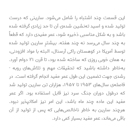
این قسمت چند اشتباه را شامل می‌­شود. سارینی که درست
تولید شده و اسید ته‌­نشین شده‌­ی آن تا حد زیادی گرفته شده
باشد و به شکل مناسبی ذخیره شود، عمر مفیدی دارد که قطعاً
به چند سال می­‌رسد نه چند هفته. بیشترِ سارین تولید شده
توسط آمریکا در کوهستان راکی آرسنال، البته با مواد افزودنی،
به همان خوبی روزی که ساخته شده بود، تا قرن ۲۱ دوام آورد.
به­‌خاطر داشته باشید که تحقیقات مهم و تلاش­‌های روبه ­
رشدی جهت تضمین این طول عمر مفید انجام گرفته است. در
فاصله‌­ی سال­‌های ۱۹۵۳ تا ۱۹۵۷، هزاران تن سارین تولید شد
که درطول دوران جنگ سرد نیز قابل استفاده بود. اگر عمر
مفید این ماده چند ماه باشد، این امر نیز امکان­پذیر نبود.
هرچند سارین به خاطر ناخالصی‌هایی که پس از تولید از آن
باقی می‌ماند، عمر مفید بسیار کمی دارد.