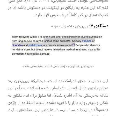
سم‌­شناسی عوامل جنگ شیمیایی، ۲۰۰۹. ص ۶۲). فکر نمی‌­
کنم که این منبع به رایگان در اینترنت در دسترس باشد اما در
کتابخانه‌­های بزرگتر کاملاً در دسترس قرار دارد.
مسئله­‌ی ۳
: بیپریدن به­‌عنوان نمونه
بیپریدین به‌عنوان پادزهر عامل اعصاب شناسایی شده
این بخش تا حدی گمراه‌­کننده است. درحالیکه بیپریدین به‌­
عنوان پادزهر عامل اعصاب شناسایی شده (چنانکه بعداً در این
مقاله به‌درستی به آن اشاره شده)، اما هنوز برای این منظور به­‌
شکل وسیعی وارد بازار یا ذخیره نشده است. استفاده از واژه‌­ی
«معمولاً» در اینجا درست نیست. علاوه­‌بر این، صفحه­‌ی سایت