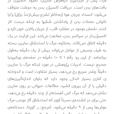
مرگ پس از قرارگیری درمعرض سارین، کمبود اکسیژن در
بافت‌­های بدن است. دریافت اکسیژن بدن به­ دوعلت متوقف
می­‌شود: انسداد جریان هوا (به­‌خاطر تشرح بیش‌­ازحدّ بزاق) و/یا
ناتوانی عضلات بدن از واداشتن شش­ها به اینکه درست کار
کنند. نقصان موجود در عملکرد قلب، از جریان یافتن خون تازه و
اکسیژن‌­دار در سرتاسر بدن، ممانعت می‌­کند. این فرآیند در یک
دقیقه اتفاق نمی‌­افتد. به­‌علاوه، مرگ با استنشاق سارین بسته
به طیف وسیعی از عوامل می‌­تواند بیش از یک دقیقه به‌­طول
بیانجامد. از این رو، رقم ۱ تا ۱۰ دقیقه در صفحه­‌ی ویکیپدیا
صحیح نیست. ادبیات پژوهشی در مورد اینکه مرگ با سارین
دقیقاً چقدر سریع رخ می‌­دهد، بسیار متفاوت است و اندوخته­‌
ی آماری بسیار اندکی وجود دارد که بتوان اندازه‌­گیری­‌های
دقیقی را از آن بیرون کشید. مطالعات حیوانی بر روی سارین
نشان می‌­دهد که مرگ کمی آهسته‌­تر از چند دقیقه رخ می‌­دهد،
حتی برای دز کشنده‌­ی نسبتاً قوی که استنشاق گاز موجب مرگ
موش‌ها پس از ۹ دقیقه می‌­شود. (مرجع: ر. گوپتا، دستنامه‌­ی