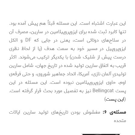
این عبارت اشتباه است. این مسئله قبلاً هم پیش آمده بود.
تنها کابرد ثبت شده برای ایزوپروپیلامین در سارین، مصرف آن
در سلاح‌های دوتائی است، یعنی در جایی­ که DF و الکل
ایزوپروپیل در مسیر خود به سمت هدف (یا از لحاظ نظری
درست پیش از شلیک شدن) با یکدیگر ترکیب می‌­شوند. اکثر
قریب به اتفاق سارین تولید شده در تاریخ جهان، شامل سارین
تولیدیِ آلمان نازی، آمریکا، اتحاد جماهیر شوروی، و حتی فرقه‌­ی
اوم، حاوی ایزوپروپیلامین نبوده است. این مسئله در این
پست Bellingcat نیز به تفصیل مورد بحث قرار گرفته است.
(
این پست
)
مسئله­‌ی ۶:
مغشوش بودن تاریخ‌­های تولید سارین ایالات
متحده