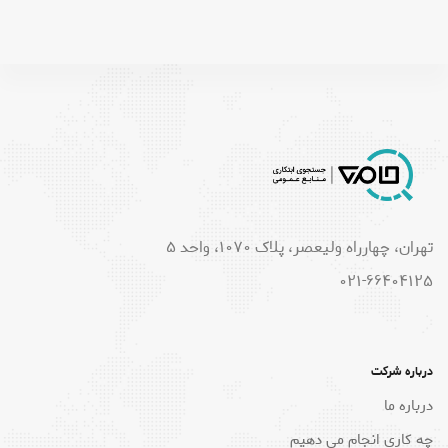
تهران، چهارراه ولیعصر، پلاک 1070، واحد 5
021-66404125
درباره شرکت
درباره ما
چه کاری انجام می دهیم