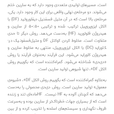
است. مسیرهای تولیدی متعددی وجود دارد که به سارین ختم
می‌شوند. دو مرحله‌­ی نهایی واقعی برای این کار وجود دارد. یکی،
مرحله­‌ی بالا است که در آن متیل فسفنیل دیفلوروئید (DF) با
الکل ایزوپروپیل ترکیب شده و ترکیبی ۵۰:۵۰ از سارین و
هیدروژن فلوئورید (HF) به­‌دست می‌­دهد. روش دیگر تا حدی
متفاوت است. مخلوط کردن کوکتل DF و متیل‌­فسفونیک دی­
کلوراید (DC) با الکل ایزوپروپیل، منتهی به مخلوط سارین و
هیدروژن کلوراید می‌شود. این فرآیند به‌­عنوان فرآیند یا روش
«دی‌دی» شناخته می‌­شود. گمراه‌­کننده است که بگوییم روش
الکل DF+، تنها شیوه­ی تولید سارین است.
به­‌علاوه گمراه­‌کننده است که بگوییم روش الکل DF+، «شیوه‌­ی
معمول» تولید سارین است. روش دی‌دی محصولی را به‌­دست
می‌­دهد که آنچنان آلوده به HF نیست. HFماده­‌ای تند و زننده
است که از بسیاری جهات خطرناک‌­تر از سارین بوده و به‌­سرعت
ظروف نگهداری و سیستم‌­های اسلحه را تخریب کرده و از بین